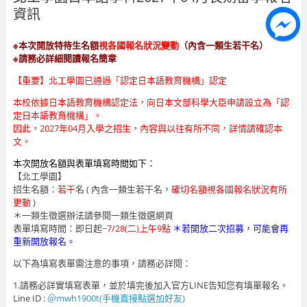
資訊
※本次開放特待生名額
視各國報名狀況變動
（內含一類生若干名）
※請務必詳細閱讀報名簡章
【重要】北工學園已通過「認定日本語教育機構」認定
本校依據日本語教育機構認定法，向日本文部科學大臣申請設立為「認
定日本語教育機構」。
因此，2027年04月入學之招生，內容與以往有所不同，詳情請確認本
文。
本次開放名額與表單填寫時間如下：
【北工學園】
招生名額：
若干
名 ( 內含一類生若干名，
確切名額視各國報名狀況有所
更動
)
＊一類生徵選辦法請參閱一類生徵選網頁
表單填寫時間：即日起
~7/28(二)上午9點
＊若開放二次招募，可能會再
重新開放報名。
以下為填寫表單需注意的事項，請務必詳閱：
1.請務必詳實填寫表單，並於填完後加入官方LINE告知您有填單報名。
Line ID :
＠mwh1900t(手機直接點選加好友)