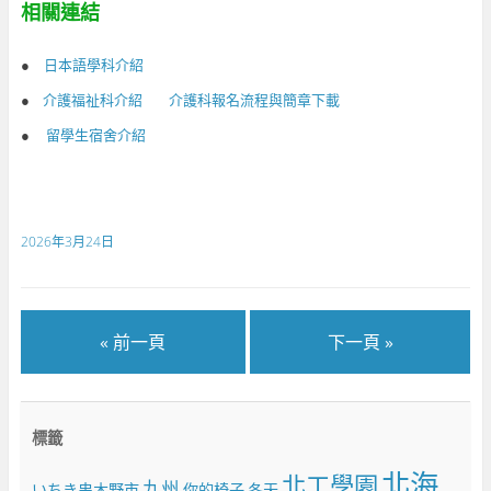
相關連結
●
日本語學科介紹
●
介護福祉科介紹
介護科報名流程與簡章下載
●
留學生宿舍介紹
2026年3月24日
« 前一頁
下一頁 »
標籤
北海
北工學園
九州
いちき串木野市
你的椅子
冬天