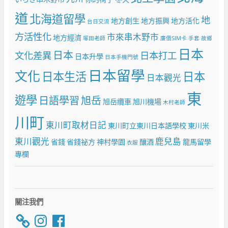
道
北海道留學
地
地方創生
地方振興
地方活化
台日交流
方活性化
市來串木野市
地方經濟
塚田老師
廉價SIM卡
手套
故鄉
日本
日本
文化差異
日本打工
日本升學
日本手機門號
日本留學
文化
日本生活
日本
日本觀光
東
遊學
日語學習
旭岳
旭岳纜車
旭川機場
木村老師
川町
東川町取材日記
東川町立東川日本語學校
東川米
東川觀光
鹿兒島
省錢
省錢祕方
神村學園
釀酒
龍馬留學
衣服
專欄
關注我們
Instagram
Facebook