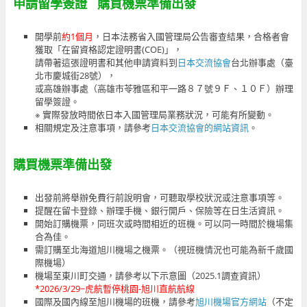
申請留學簽證 購買機票準備出發
開學前
約1個月
，日本法務省入國管理局公告審查結果，合格者會
獲取「在留資格認定證明書(COE)」，
請帶著這張證明書和其他申請資料到
日本交流協會
台北辦事處（臺
北市慶城街28號），
或高雄辦事處（高雄市苓雅區和平一路８７號９Ｆ、１０Ｆ）辦理
留學簽證。
※ 實際發放時間依日本入國管理局業務狀況，可能有所變動。
相關規定及注意事項，請參考
日本交流協會的網站資訊
。
購買機票準備出發
出發前將舉辦免費行前說明會，可聽取學校狀況或注意事項等。
提醒在留卡登錄、辦理手機、銀行開戶、保險等在日生活資訊。
開始訂購機票，同班次或時間相近的班機。可以同一時間於機場集
合為佳。
需訂購至北海道旭川機場之機票。（視班機情況也可能為新千歲國
際機場）
機場至東川町交通，請參考以下示意圖（2025.1調查資訊）
*2026/3/29~虎航暫停桃園-旭川直航航線
國際及國內線至旭川機場的班機，請參考
旭川機場官方網站
（不定