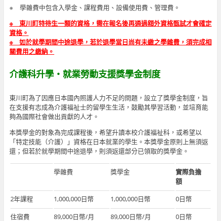
※ 學雜費中包含入學金、課程費用、設備使用費、管理費。
※ 東川町特待生一類的資格，需在報名後再通過額外資格甄試才會確定
資格。
※ 如於就學期間中途退學，若於退學當日尚有未繳之學雜費，須完成相
關費用之繳納。
介護
科升學・就業勞動支援獎學金制度
東川町為了因應日本國內照護人力不足的問題，設立了獎學金制度，旨
在支援有志成為介護福祉士的留學生生活，鼓勵其學習活動，並培育能
夠為國際社會做出貢獻的人才。
本獎學金的對象為完成課程後，希望升讀本校介護福祉科，或希望以
「特定技能（介護）」資格在日本就業的學生。本獎學金原則上無須返
還；但若於就學期間中途退學，則須返還部分已領取的獎學金。
學雜費
獎學金
實際負擔
額
2年課程
1,000,000日幣
1,000,000日幣
0日幣
住宿費
89,000日幣/月
89,000日幣/月
0日幣