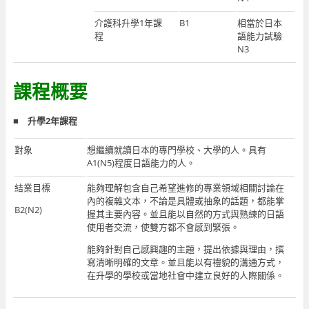
介護科升學1年課
B1
相當於日本
程
語能力試驗
N3
課程概要
■
升學2年課程
對象
想繼續就讀日本的專門學校、大學的人。具有
A1(N5)程度日語能力的人。
結業目標
能夠理解包含自己希望進修的專業領域相關討論在
內的複雜文本，不論是具體或抽象的話題，都能掌
B2(N2)
握其主要內容。並且能以自然的方式與熟練的日語
使用者交流，使雙方都不會感到緊張。
能夠針對自己感興趣的主題，提出依據與理由，撰
寫清晰明確的文章。並且能以有禮貌的溝通方式，
在升學的學校或當地社會中建立良好的人際關係。