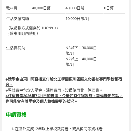
教材費
40,000日幣
40,000日幣
0日幣
生活支援補助
10,000日幣/月
（以點數方式儲存於HUC卡中，
可於東川町內使用）
生活費補助
N3以下：30,000日
幣/月
N2以上：40,000日
幣/月
※
獎學金由東川町直接支付給北工學園東川國際文化福祉專門學校和宿
舍
。
※學雜費中包含入學金、課程費用、設備使用費、管理費。
※
住宿費是2026年7月1日的費用，今後如有住宿設施、設備變動的話，
也可能會有獎學金及個人負擔變更的狀況。
申請資格
在國外完成12年以上學校教育者，或具備同等資格者