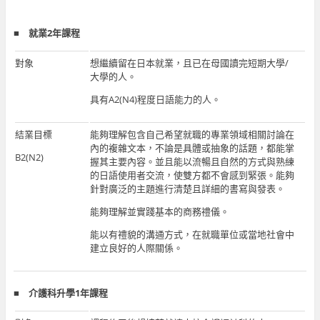
■ 就業2年課程
對象
想繼續留在日本就業，且已在母國讀完短期大學/
大學的人。
具有A2(N4)程度日語能力的人。
結業目標
能夠理解包含自己希望就職的專業領域相關討論在
內的複雜文本，不論是具體或抽象的話題，都能掌
B2(N2)
握其主要內容。並且能以流暢且自然的方式與熟練
的日語使用者交流，使雙方都不會感到緊張。能夠
針對廣泛的主題進行清楚且詳細的書寫與發表。
能夠理解並實踐基本的商務禮儀。
能以有禮貌的溝通方式，在就職單位或當地社會中
建立良好的人際關係。
■
介護科升學1年課程