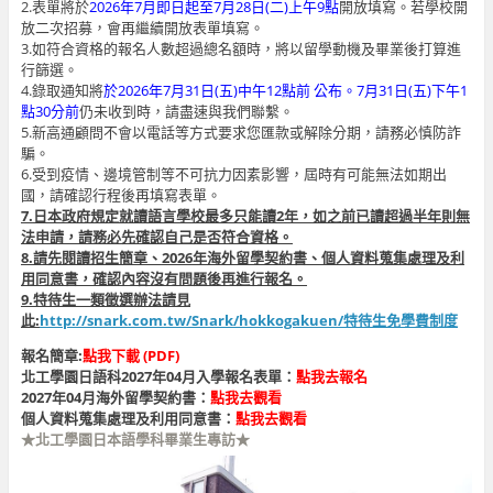
2.表單將於
2026年7月即日起至7月28日(二)上午9點
開放填寫。若學校開
放二次招募，會再繼續開放表單填寫。
3.如符合資格的報名人數超過總名額時，將以留學動機及畢業後打算進
行篩選。
4.錄取通知將
於2026年7月31日(五)中午12點前 公布。7月31日(五)下午1
點30分前
仍未收到時，請盡速與我們聯繫。
5.新高通顧問不會以電話等方式要求您匯款或解除分期，請務必慎防詐
騙。
6.受到疫情、邊境管制等不可抗力因素影響，屆時有可能無法如期出
國，請確認行程後再填寫表單。
7.
日本政府規定就讀語言學校最多只能讀
2
年，
如之前已讀超過半年則無
法申請，請務必先確認自己是否符合資格。
8.
請先閱讀招生簡章、
2026
年海外留學契約書、個人資料蒐集處理及利
用同意書，確認內容沒有問題後再進行報名。
9.特待生一類徵選辦法請見
此:
http://snark.com.tw/Snark/hokkogakuen/特待生免學費制度
報名簡章:
點我下載 (PDF)
北工學園日語科2027年04月入學報名表單：
點我去報名
2027年04月海外留學契約書：
點我去觀看
個人資料蒐集處理及利用同意書：
點我去觀看
★北工學園日本語學科畢業生專訪★