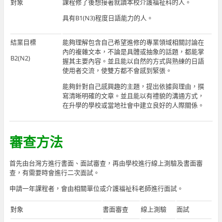
對象
課程修了後想接著就讀本校介護福祉科的人。
具有B1(N3)程度日語能力的人。
結業目標
能夠理解包含自己希望進修的專業領域相關討論在
內的複雜文本，不論是具體或抽象的話題，都能掌
B2(N2)
握其主要內容。並且能以自然的方式與熟練的日語
使用者交流，使雙方都不會感到緊張。
能夠針對自己感興趣的主題，提出依據與理由，撰
寫清晰明確的文章。並且能以有禮貌的溝通方式，
在升學的學校或當地社會中建立良好的人際關係。
審查方法
首先由台灣方進行書面、面試審查，再由學校進行線上測驗及書面審
查，有需要時會進行二次面試。
申請一年課程者，會由相關單位或介護福祉科老師進行面試。
對象
書面審查
線上測驗
面試