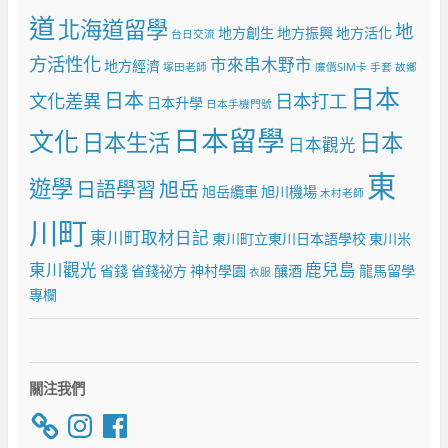
道
北海道留學
地
地方創生
地方振興
地方活化
台日交流
方活性化
市來串木野市
地方經濟
塚田老師
廉價SIM卡
手套
故鄉
日本
日本
文化差異
日本打工
日本升學
日本手機門號
日本留學
文化
日本生活
日本
日本觀光
東
遊學
日語學習
旭岳
旭岳纜車
旭川機場
木村老師
川町
東川町取材日記
東川町立東川日本語學校
東川米
東川觀光
鹿兒島
省錢
省錢祕方
神村學園
釀酒
龍馬留學
衣服
專欄
關注我們
Instagram
Facebook