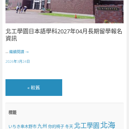
北工學園日本語學科2027年04月長期留學報名
資訊
…
繼續閱讀
→
2026年3月24日
«
較舊
標籤
北海
北工學園
九州
いちき串木野市
你的椅子
冬天