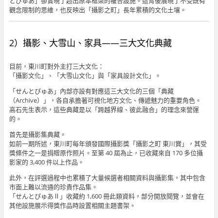
とぴゅあ」卻實現了超出原本框架的複合設施。這背後展現了不受既有
觀念限制的思維，也反映出「攝影之町」長年累積的文化土壤。
2）攝影、大雪山、家具——三大文化典藏
目前，東川町對外主打三大文化：
「攝影文化」、「大雪山文化」與「家具設計文化」。
「せんとぴゅあ」內部亦設有對應這三大文化的三個「典藏
（Archive）」，各自承擔著可視化地方文化、傳遞魅力的重要角色。
高石先生表示，這些典藏是以「跨越界線、彼此融合」的理念來營運
的。
首先是攝影集典藏。
如前一期所述，東川町每年頒發國際攝影獎「攝影之町 東川賞」，其受
獎條件之一是捐贈原作照片。至第 40 屆為止，已收藏來自 170 多位攝
影家的 3,400 件以上作品。
此外，在評選過程中也累積了大量候選者相關資料與攝影集，其中包含
市面上難以流通的珍貴作品集。
「せんとぴゅあⅡ」收藏約 1,600 冊此類資料，部分開放閱覽，並會在
其他設施展示得獎作品時設置相關主題書架。