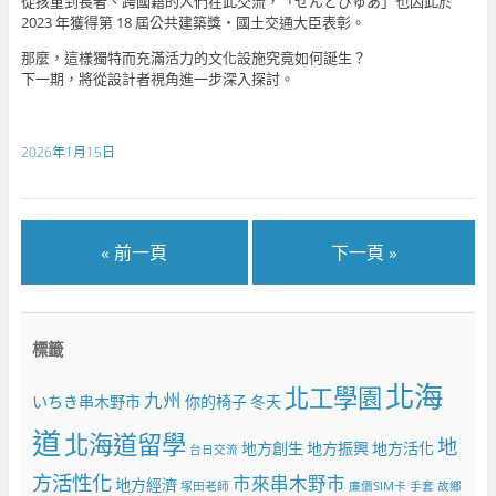
從孩童到長者、跨國籍的人們在此交流，「せんとぴゅあ」也因此於
2023 年獲得第 18 屆公共建築獎・國土交通大臣表彰。
那麼，這樣獨特而充滿活力的文化設施究竟如何誕生？
下一期，將從設計者視角進一步深入探討。
2026年1月15日
« 前一頁
下一頁 »
標籤
北海
北工學園
九州
いちき串木野市
你的椅子
冬天
道
北海道留學
地
地方創生
地方振興
地方活化
台日交流
方活性化
市來串木野市
地方經濟
塚田老師
廉價SIM卡
手套
故鄉