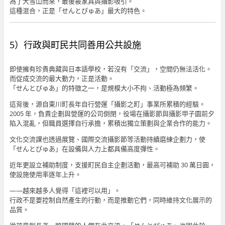
為了大雪山而來，最後被家具與攝影吸引。
這種混合，正是「せんとぴゅあ」最大的特色。
5）行政與町民共同善用公共設施
即使擁有珍貴典藏與日本語學校，若沒有「交流」，空間仍無法活化。
而促成交流的最大動力，正是活動。
「せんとぴゅあ」的特徵之一，是規模大小不拘、活動極為頻繁。
這背後，源自東川町長年自行營運「攝影之町」事業所累積的經驗。
2005 年，負責企劃與營運的公司倒閉，役場在攝影節與攝影甲子園前夕
陷入混亂，但職員選擇自行承擔，累積出獨立策劃與企業合作的能力。
文化交流課也透過展覽、國際交流攝影節等活動持續磨練企劃力，使
「せんとぴゅあ」在設備與人力上都具備高度彈性。
近年更設立補助制度，支援町民自主企劃活動，最高可補助 30 萬日圓，
使設施使用率逐年上升。
——越來越多人覺得「這裡可以用」。
行政不是要控制自然產生的行動，而是推動它們，同時維持文化展示的
品質。