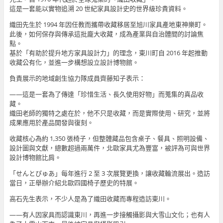
這是一套能以實物追溯 20 世紀家具設計史的世界級珍貴資料。
織田先生於 1994 年因任教而攜帶收藏移居至旭川家具產地東神樂町。
此後，如何保存與傳承這批龐大收藏，成為產業與自治體間的討論焦
點。
基於「有助於提升地方家具設計力」的理念，東川町自 2016 年起推動
收藏公有化，並進一步構想設立設計博物館。
負責展示的地域創生協力隊成員齊藤知子表示：
——這是一套為了傳達「珍惜生活、長久使用好物」而蒐集的真品收
藏。
織田老師的獨特之處在於，他不只是收藏，而是實際使用、研究，並將
成果應用於產品開發與復刻。
收藏核心為約 1,350 張椅子，但整體藏品包含桌子、餐具、照明設備、
設計圖與文獻，總數超過兩萬件，北歐家具尤為豐富，被評為可與世界
設計博物館比肩。
「せんとぴゅあ」每年進行 2 至 3 次展覽更換，讓收藏輪流展出。造訪
當日，正舉辦介紹北歐四國椅子歷史的特展。
高石先生表示，不少人是為了織田收藏而專程造訪東川。
——有人因家具而認識東川，再進一步接觸攝影與大雪山文化；也有人