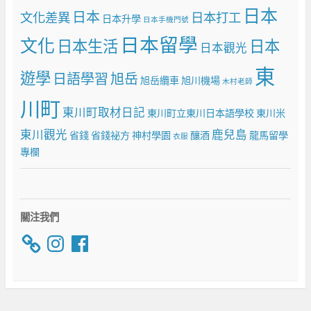
日本
日本
文化差異
日本打工
日本升學
日本手機門號
日本留學
文化
日本生活
日本
日本觀光
東
遊學
日語學習
旭岳
旭岳纜車
旭川機場
木村老師
川町
東川町取材日記
東川町立東川日本語學校
東川米
東川觀光
鹿兒島
省錢
省錢祕方
神村學園
釀酒
龍馬留學
衣服
專欄
關注我們
Instagram
Facebook