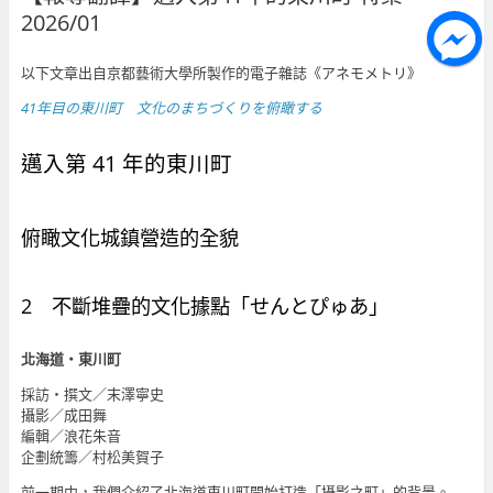
2026/01
以下文章出自京都藝術大學所製作的電子雜誌《アネモメトリ》
41年目の東川町 文化のまちづくりを俯瞰する
邁入第 41 年的東川町
俯瞰文化城鎮營造的全貌
2 不斷堆疊的文化據點「せんとぴゅあ」
北海道・東川町
採訪・撰文／末澤寧史
攝影／成田舞
編輯／浪花朱音
企劃統籌／村松美賀子
前一期中，我們介紹了北海道東川町開始打造「攝影之町」的背景。