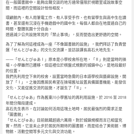
在一般圖書館中，能夠出聲交談的地方通常僅限於視聽室或說故事空
間，而這裡的空間設計恰恰相反。
環顧館內，有人用筆電工作、有人享受手作、也有留學生與高中生在讀
書，甚至還有沉浸在手機遊戲中的國中生。每個人都自在地度過自己的
時間，整體氛圍十分自由。
透過減少公共設施常見的「禁止事項」，反而營造出更舒適的空間。
為了了解為何這裡成為一座「不像圖書館的設施」，我們拜訪了負責營
運「せんとぴゅあ」的文化交流課，並訪談課長高石大地先生。
——「せんとぴゅあⅠ」原本是小學校舍所在地，「Ⅱ」則是當時的操
場。小學雖然已遷移，但這裡位於棋盤式規劃的城鎮中心，是地段最好
的位置。
我們先利用空下來的校舍，設置當時急需的日本語學校與藝廊設施，開
放了「Ⅰ」。之後因應居民希望在操場舊址設置具備圖書機能、能發信
文化、又能促進交流的設施，才誕生了「Ⅱ」。
「せんとぴゅあ」作為舊東川小學舊址的再利用設施，於 2016 至 2018
年間分階段建成。
高石先生表示，在討論如何活用這塊土地時，居民最強烈的需求正是
「圖書館」。
「せんとぴゅあ」目前館藏超過六萬冊，對於城鎮規模而言已相當充
實。然而，它並未止步於居民所期待的圖書館，而是結合了美術館、博
物館、活動空間等多元文化與交流功能。