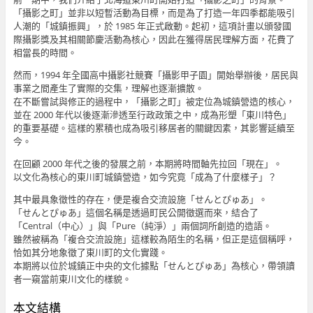
「攝影之町」並非以短暫活動為目標，而是為了打造一年四季都能吸引
人潮的「城鎮振興」，於 1985 年正式啟動。起初，這項計畫以頒發國
際攝影獎及其相關節慶活動為核心，因此在獲得居民理解方面，花費了
相當長的時間。
然而，1994 年全國高中攝影社競賽「攝影甲子園」開始舉辦後，居民與
事業之間產生了實際的交集，理解也逐漸擴散。
在不斷嘗試與修正的過程中，「攝影之町」被定位為城鎮營造的核心，
並在 2000 年代以後逐漸滲透至行政政策之中，成為形塑「東川特色」
的重要基礎。這樣的累積也成為吸引移居者的關鍵因素，其影響延續至
今。
在回顧 2000 年代之後的發展之前，本期將時間軸先拉回「現在」。
以文化為核心的東川町城鎮營造，如今究竟「成為了什麼樣子」？
其中最具象徵性的存在，便是複合交流設施「せんとぴゅあ」。
「せんとぴゅあ」這個名稱是透過町民公開徵選而來，結合了
「Central（中心）」與「Pure（純淨）」兩個詞所創造的造語。
雖然被稱為「複合交流設施」這樣較為陌生的名稱，但正是這個稱呼，
恰如其分地象徵了東川町的文化實踐。
本期將以位於城鎮正中央的文化據點「せんとぴゅあ」為核心，帶領讀
者一窺當前東川文化的樣貌。
本文結構