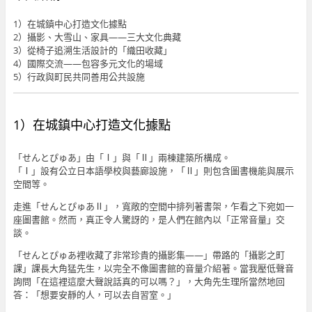
1）在城鎮中心打造文化據點
2）攝影、大雪山、家具——三大文化典藏
3）從椅子追溯生活設計的「織田收藏」
4）國際交流——包容多元文化的場域
5）行政與町民共同善用公共設施
1）在城鎮中心打造文化據點
「せんとぴゅあ」由「Ⅰ」與「Ⅱ」兩棟建築所構成。
「Ⅰ」設有公立日本語學校與藝廊設施，「Ⅱ」則包含圖書機能與展示
空間等。
走進「せんとぴゅあⅡ」，寬敞的空間中排列著書架，乍看之下宛如一
座圖書館。然而，真正令人驚訝的，是人們在館內以「正常音量」交
談。
「せんとぴゅあ裡收藏了非常珍貴的攝影集——」帶路的「攝影之町
課」課長大角猛先生，以完全不像圖書館的音量介紹著。當我壓低聲音
詢問「在這裡這麼大聲說話真的可以嗎？」，大角先生理所當然地回
答：「想要安靜的人，可以去自習室。」