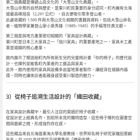
第二個典藏是傳遞山岳文化的「大雪山文化典藏」。
大雪山孕育的自然與歷史，是東川町民重要的身分認同。町內擁有北海
道最高峰旭岳（2,291 公尺），自古便吸引眾多登山者。
此處收藏約 1,500 件與大雪山文化相關的書籍與資料，包括大雪山命名
者、植物學家兼登山家小泉秀雄（1885–1945）的手稿等珍貴文獻。
第三個是與地方產業密切相關的「家具設計典藏」。
東川町是日本三大家具之一「旭川家具」的重要產地之一，家具木工產
業是城鎮的核心產業。
館內展示了贈送給町內所有新生兒的兒童椅計畫「你的椅子」的歷代設
計，也陳列並販售町內業者的工藝品與家具。
此外，館內使用的家具與設備多由當地業者製作，讓經濟在城鎮內循
環，同時也讓來訪者能親身感受東川製造的魅力。
3）從椅子追溯生活設計的「織田收藏」
在家具設計典藏中，最引人注目的莫過於椅子收藏。
從設計史上經典名作，到前所未見的獨特造型，這些椅子陳列在圖書空
間與藝廊之間，形成強烈存在感。
這些藏品來自北海道東海大學名譽教授、世界知名椅子研究家織田憲嗣
先生，自 1970 年代起於全球蒐集的「織田收藏」。