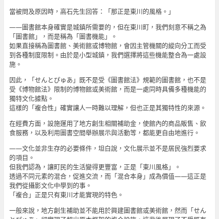
當被問及原因時，高石先生回答：「那正是東川的風格。」
——圖書館本身確實是城鎮所需要的，但在東川町，我們刻意不稱之為
「圖書館」，而是稱為「圖書機能」。
如果直接稱為圖書館、美術館或博物館，會因主管機關的縱向分工而受
到各種制度限制。由於是小型城鎮，我們選擇將這些機能整合為一處設
施。
因此，「せんとぴゅあ」既不是受《圖書館法》規範的圖書館，也不是
受《博物館法》限制的博物館或美術館，而是一處同時具備多種機能的
獨特文化據點。
這樣的「複合性」確實讓人一時難以理解，但也正是其獨特性的來源。
在經費方面，設施運用了地方創生相關補助金，使館內的商品販售、飲
食服務，以及利用圖書空間舉辦展示與活動等，都能更自由地進行。
——文化並非生存的必要條件，坦白說，文化展示並不是居民強烈要求
的項目。
但我們認為，讓町民的生活變得更豐富，正是「東川風格」。
透過不同元素的混合，促進交流，而「混合本身」成為價值——這正是
我們從攝影文化中學到的事。
「複合」正是只有東川才能實現的特色。
一般來說，地方創生補助並不能用於興建圖書館或美術館，然而「せん