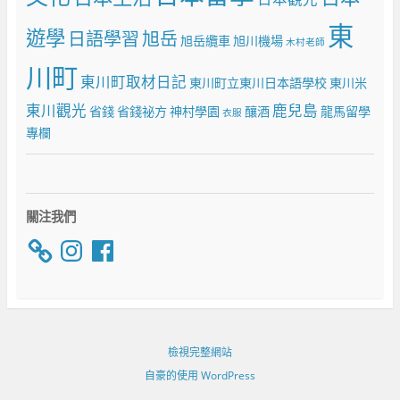
東
遊學
日語學習
旭岳
旭岳纜車
旭川機場
木村老師
川町
東川町取材日記
東川町立東川日本語學校
東川米
東川觀光
鹿兒島
省錢
省錢祕方
神村學園
釀酒
龍馬留學
衣服
專欄
關注我們
Instagram
Facebook
檢視完整網站
自豪的使用 WordPress