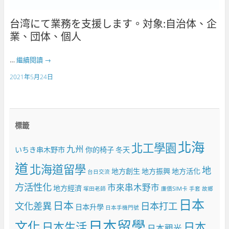
台湾にて業務を支援します。対象:自治体、企
業、団体、個人
…
繼續閱讀
→
2021年5月24日
標籤
北海
北工學園
九州
いちき串木野市
你的椅子
冬天
道
北海道留學
地
地方創生
地方振興
地方活化
台日交流
方活性化
市來串木野市
地方經濟
塚田老師
廉價SIM卡
手套
故鄉
日本
日本
文化差異
日本打工
日本升學
日本手機門號
日本留學
文化
日本生活
日本
日本觀光