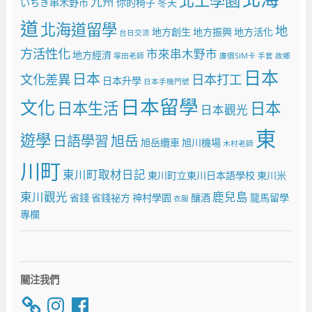
北工學園
九州
いちき串木野市
你的椅子
冬天
道
北海道留學
地
地方創生
地方振興
地方活化
台日交流
方活性化
市來串木野市
地方經濟
塚田老師
廉價SIM卡
手套
故鄉
日本
日本
文化差異
日本打工
日本升學
日本手機門號
日本留學
文化
日本生活
日本
日本觀光
東
遊學
日語學習
旭岳
旭岳纜車
旭川機場
木村老師
川町
東川町取材日記
東川町立東川日本語學校
東川米
東川觀光
鹿兒島
省錢
省錢祕方
神村學園
釀酒
龍馬留學
衣服
專欄
關注我們
Instagram
Facebook