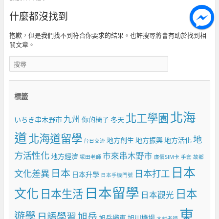
什麼都沒找到
抱歉，但是我們找不到符合你要求的結果。也許搜尋將會有助於找到相
關文章。
標籤
北海
北工學園
九州
いちき串木野市
你的椅子
冬天
道
北海道留學
地
地方創生
地方振興
地方活化
台日交流
方活性化
市來串木野市
地方經濟
塚田老師
廉價SIM卡
手套
故鄉
日本
日本
文化差異
日本打工
日本升學
日本手機門號
日本留學
文化
日本生活
日本
日本觀光
東
遊學
日語學習
旭岳
旭岳纜車
旭川機場
木村老師