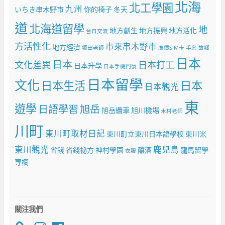
北海
北工學園
九州
いちき串木野市
你的椅子
冬天
道
北海道留學
地
地方創生
地方振興
地方活化
台日交流
方活性化
市來串木野市
地方經濟
塚田老師
廉價SIM卡
手套
故鄉
日本
日本
文化差異
日本打工
日本升學
日本手機門號
日本留學
文化
日本生活
日本
日本觀光
東
遊學
日語學習
旭岳
旭岳纜車
旭川機場
木村老師
川町
東川町取材日記
東川町立東川日本語學校
東川米
東川觀光
鹿兒島
省錢
省錢祕方
神村學園
釀酒
龍馬留學
衣服
專欄
關注我們
Instagram
Facebook