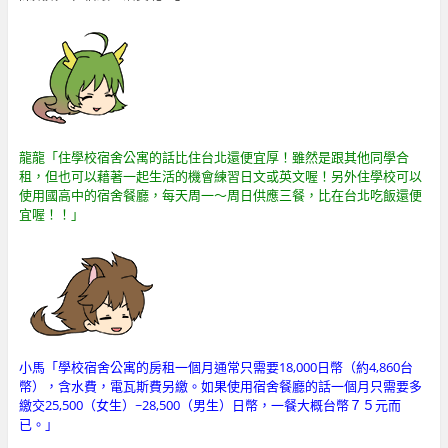
龍龍「住學校宿舍公寓的話比住台北還便宜厚！雖然是跟其他同學合
租，但也可以藉著一起生活的機會練習日文或英文喔！另外住學校可以
使用國高中的宿舍餐廳，每天周一～周日供應三餐，比在台北吃飯還便
宜喔！！」
小馬「學校宿舍公寓的房租一個月通常只需要18,000日幣（約4,860台
幣），含水費，電瓦斯費另繳。如果使用宿舍餐廳的話一個月只需要多
繳交25,500（女生）~28,500（男生）日幣，一餐大概台幣７５元而
已。」