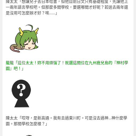
陳太太「想讓兒子去日本唸書，但他目前日文只有基礎程度，先讓他上
一兩年語言學校吧。但那麼多間學校，要選哪間才好呢？若送去兩年還
是沒用可怎麼辦才好？唉……」
龍龍「這位太太！妳不用煩惱了！就選這間位在九州鹿兒島的『神村學
園』吧！」
陳太太「哎呀，是新高通。我有去過東川町。可是沒去過神…神什麼學
園。那間學校怎麼樣？」