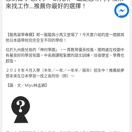
來找工作…推薦你最好的選擇！
【
龍馬留學專欄
】耶～龍龍與小馬又登場了！今天要介紹的是一間跟其
他日本語學校完完全全不同的學校！
位於九州鹿兒島的「
神村學園
」，一貫教育優良校風，隨時處在校園中
有著良好的學習氛圍。中長期課程紮實的語文訓練，住宿便宜、學費也
超值。
２０１８年４月入學（半年／一年／一年半／兩年）招生中！推薦給夢
想未來在日本學習一技之長的你（妳）～
【圖．文／Miyu林孟穎】