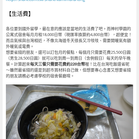
【生活費】
各位要到國外留學，最在意的應該是當地的生活費了吧。而神村學園的
公寓式宿舍每月月租18,000日幣（現匯率換算約4,800台幣），超便宜！
而且氣候與台灣相近，不像北海道冬天很長又冷吱吱、需要開暖氣有額
外暖氣或電費。
想要省錢的朋友，還可以訂包月的餐點，每個月只需要花費25,500日圓
（男生28,500日圓）就可以吃到周一到周日（含例假日）每天的早午晚
餐。計算起來
每天三餐只需要花費約220台幣
喔！比在台灣吃飯還省呢
～雖然最省錢的還是到超市買材料自己做，但想要專心念書又想要省錢
的朋友請務必考慮學校的宿舍餐廳唷。