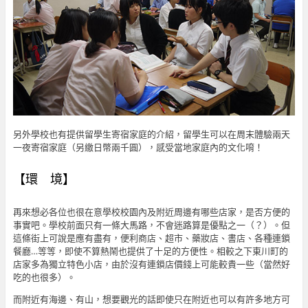
另外學校也有提供留學生寄宿家庭的介紹，留學生可以在周末體驗兩天
一夜寄宿家庭（另繳日幣兩千圓），感受當地家庭內的文化唷！
【環 境】
再來想必各位也很在意學校校園內及附近周邊有哪些店家，是否方便的
事實吧。學校前面只有一條大馬路，不會迷路算是優點之一（？）。但
這條街上可說是應有盡有，便利商店、超市、藥妝店、書店、各種連鎖
餐廳…等等，即使不算熱鬧也提供了十足的方便性。相較之下東川町的
店家多為獨立特色小店，由於沒有連鎖店價錢上可能較貴一些（當然好
吃的也很多）。
而附近有海邊、有山，想要觀光的話即使只在附近也可以有許多地方可