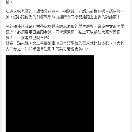
鬆。
Ｃ班大橋老師的上課情景可參考下列影片。老師以前擔任過日語家教老
師，細心跟優秀的引導教學能力讓所有同學都能跟上上課的對話唷！
另外題外話就是神村學園以越南跟尼泊爾的學生居多，會說中文的同學
很少，必須要用日語跟老師、同學溝通這一點上可以幫助大家學習很
多！！（強迫自己說日語）
就這一點來說，北工學園跟東川日本語學校的華人就比較多惹～（大約
占三分之一）如果包含短期生的話可能會更多orz