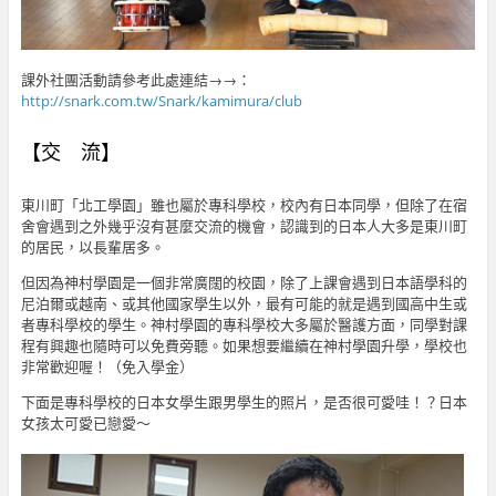
課外社團活動請參考此處連結→→：
http://snark.com.tw/Snark/kamimura/club
【交 流】
東川町「北工學園」雖也屬於專科學校，校內有日本同學，但除了在宿
舍會遇到之外幾乎沒有甚麼交流的機會，認識到的日本人大多是東川町
的居民，以長輩居多。
但因為神村學園是一個非常廣闊的校園，除了上課會遇到日本語學科的
尼泊爾或越南、或其他國家學生以外，最有可能的就是遇到國高中生或
者專科學校的學生。神村學園的專科學校大多屬於醫護方面，同學對課
程有興趣也隨時可以免費旁聽。如果想要繼續在神村學園升學，學校也
非常歡迎喔！（免入學金）
下面是專科學校的日本女學生跟男學生的照片，是否很可愛哇！？日本
女孩太可愛已戀愛～