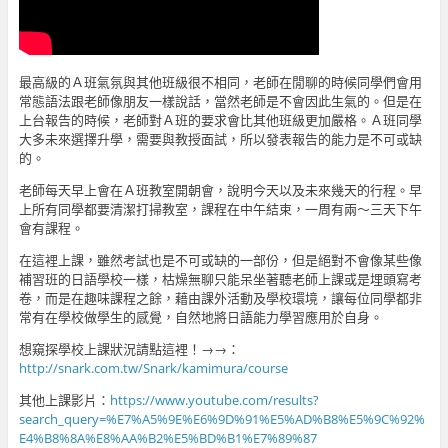
最高級的Ａ班氣氛與其他班級很不相同，老師在閒聊的時候同學們會用
常態語法跟老師像朋友一樣說話，當然老師是不會因此生氣的。但是在
上台報告的時候，老師對Ａ班的要求會比其他班級更加嚴格。Ａ班同學
大多未來選擇升學，需要與教授面試，所以發表報告的能力是不可或缺
的。
老師每天早上會在Ａ班教室開朝會，說明今天以及未來幾天的行程。早
上所有同學都要清潔打掃教室，課程在中午結束，一周有兩～三天下午
會有課程。
在這裡上課，雖然考試也是不可或缺的一部份，但是絕對不會像某些像
補習班的日語學校一樣，枯燥無聊只能呆坐著聽老師上課或是埋頭寫考
卷，而是在趣味課程之餘，藉由課外活動及學校環境，讓每位同學都非
常有在學校做學生的感覺，自然地將日語能力學習應用於自身。
想窺探學校上課狀況請點這裡！→→：
http://snark.com.tw/Snark/kamimura/course
其他上課影片：
https://www.youtube.com/results?
search_query=%E7%A5%9E%E6%9D%91%E5%AD%B8%E5%9C%92%
E4%B8%8A%E8%AA%B2%E5%BD%B1%E7%89%87