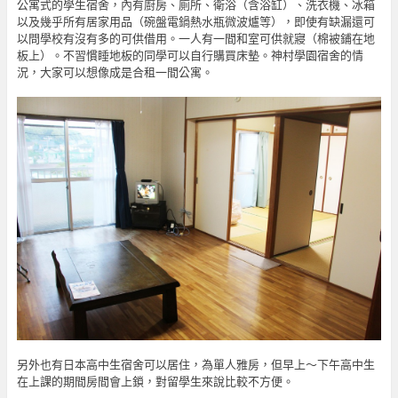
公寓式的學生宿舍，內有廚房、廁所、衛浴（含浴缸）、洗衣機、冰箱
以及幾乎所有居家用品（碗盤電鍋熱水瓶微波爐等），即使有缺漏還可
以問學校有沒有多的可供借用。一人有一間和室可供就寢（棉被鋪在地
板上）。不習慣睡地板的同學可以自行購買床墊。神村學園宿舍的情
況，大家可以想像成是合租一間公寓。
另外也有日本高中生宿舍可以居住，為單人雅房，但早上～下午高中生
在上課的期間房間會上鎖，對留學生來說比較不方便。