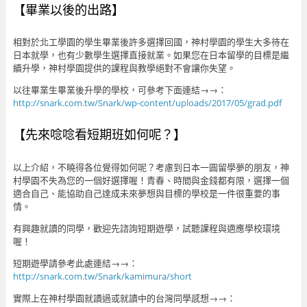
【畢業以後的出路】
相對於北工學園的學生畢業後許多選擇回國，神村學園的學生大多待在
日本就學，也有少數學生選擇直接就業。如果您在日本留學的目標是繼
續升學，神村學園提供的課程與教學絕對不會讓你失望。
以往畢業生畢業後升學的學校，可參考下面連結→→：
http://snark.com.tw/Snark/wp-content/uploads/2017/05/grad.pdf
【先來唸唸看短期班如何呢？】
以上介紹，不曉得各位覺得如何呢？考慮到日本一圓留學夢的朋友，神
村學園不失為您的一個好選擇喔！青春、時間與金錢都有限，選擇一個
適合自己、能協助自己達成未來夢想與目標的學校是一件很重要的事
情。
有興趣就讀的同學，歡迎先諮詢短期遊學，試聽課程與適應學校環境
喔！
短期遊學請參考此處連結→→：
http://snark.com.tw/Snark/kamimura/short
實際上在神村學園就讀過或就讀中的台灣同學感想→→：