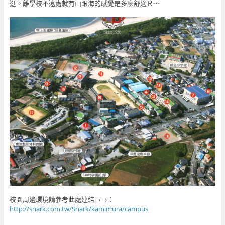
逛。離學校不遠處就有山跟海的感覺是多麼舒適Ｒ～
校園周邊環境請參考此處連結→→：
http://snark.com.tw/Snark/kamimura/campus