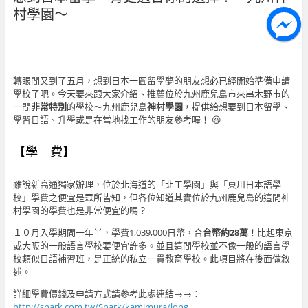
村學園～
轉眼間又到了五月，想到日本一圓留學夢的朋友想必已經開始準備申請
學校了吧。今天要來跟大家介紹、推薦位於九州鹿兒島市來串木野市的
一間
非常特別
的學校～九州鹿兒島
神村學園
，提供給想要到日本留學、
學習日語、升學或是在當地找工作的朋友參考喔！ 😆
【學 費】
雖說新高通獨家辦理，位於北海道的「北工學園」與「東川日本語學
校」學費之便宜是眾所皆知，但各位知道其實位於九州鹿兒島的這間神
村學園的學費也是非常便宜的嗎？
１０月入學期間一年半，學費1,039,000日幣，合
台幣約28萬
！比起東京
或大阪的一般語言學校要便宜許多。並且這間學校並不像一般的語言學
校類似日語補習班，是正統的私立一貫教育學校。此項目將在後面做敘
述。
詳細學費價錢及申請方式請參考此處連結→→：
http://snark.com.tw/Snark/kamimura/long