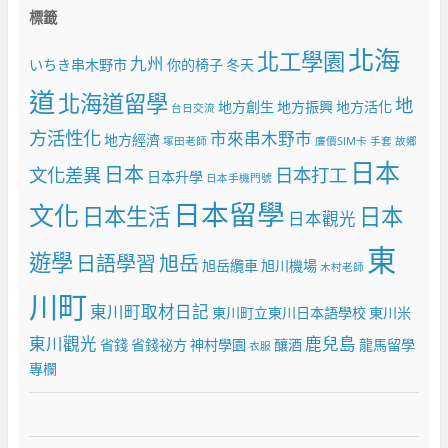
標籤
北海
北工學園
九州
いちき串木野市
你的椅子
冬天
道
北海道留學
地
地方創生
地方振興
地方活化
台日交流
方活性化
市來串木野市
地方經濟
塚田老師
廉價SIM卡
手套
故鄉
日本
日本
文化差異
日本打工
日本升學
日本手機門號
日本留學
文化
日本生活
日本
日本觀光
東
遊學
日語學習
旭岳
旭岳纜車
旭川機場
木村老師
川町
東川町取材日記
東川町立東川日本語學校
東川米
東川觀光
鹿兒島
省錢
省錢祕方
神村學園
釀酒
龍馬留學
衣服
專欄