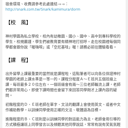
宿舍環境、收費請參考此處連結→→：
http://snark.com.tw/Snark/kamimura/dorm
【校 風】
神村學園為私立學校，校內有幼稚園、國小、國中、高中到專科學校的
學生，校規嚴謹，學生們被教育要有精神地打招呼。走在校園裡每個同
學都會跟你說「喔嗨唷」或「空尼基哇」喔！請務必前往體驗看看。
【課 程】
出外留學上課最重要的當然就是課程啦，這點筆者可以向各位保證神村
學園的老師上課水準是一等一的。課程分程度Ａ～Ｅ班共五個班級上
課，每班最多２０位左右。一個班級會有兩～三位老師輪流上課，老師
們都非常用心，即使下課時間也會留下來回答同學剛才上課內容的疑
問。
初階程度的Ｄ、Ｅ班老師在單字、文法的翻譯上會使用英文、或者中文
作補助教學，以訓練同學使用正確的文法、敬體語為目標。
進階程度的Ｂ、Ｃ班則是以訓練同學的對話能力為主，老師會用引導的
方式積極讓班上同學發言以及傾聽其他同學說話，常常有說有笑氣氛輕