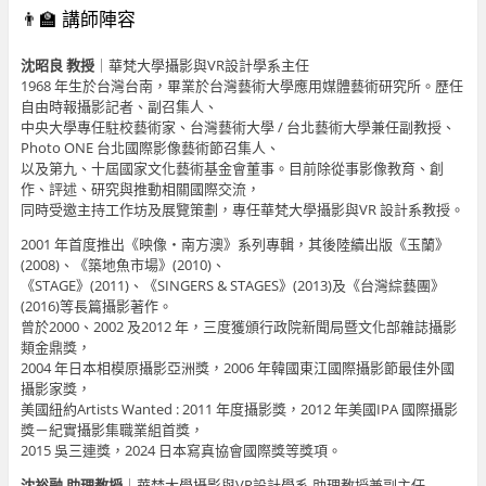
👨‍🏫 講師陣容
沈昭良 教授
｜華梵大學攝影與VR設計學系主任
1968 年生於台灣台南，畢業於台灣藝術大學應用媒體藝術研究所。歷任
自由時報攝影記者、副召集人、
中央大學專任駐校藝術家、台灣藝術大學 / 台北藝術大學兼任副教授、
Photo ONE 台北國際影像藝術節召集人、
以及第九、十屆國家文化藝術基金會董事。目前除從事影像教育、創
作、評述、研究與推動相關國際交流，
同時受邀主持工作坊及展覽策劃，專任華梵大學攝影與VR 設計系教授。
2001 年首度推出《映像・南方澳》系列專輯，其後陸續出版《玉蘭》
(2008)、《築地魚市場》(2010)、
《STAGE》(2011)、《SINGERS & STAGES》(2013)及《台灣綜藝團》
(2016)等長篇攝影著作。
曾於2000、2002 及2012 年，三度獲頒行政院新聞局暨文化部雜誌攝影
類金鼎獎，
2004 年日本相模原攝影亞洲獎，2006 年韓國東江國際攝影節最佳外國
攝影家獎，
美國紐約Artists Wanted : 2011 年度攝影獎，2012 年美國IPA 國際攝影
獎－紀實攝影集職業組首獎，
2015 吳三連獎，2024 日本寫真協會國際獎等獎項。
沈裕融 助理教授
｜華梵大學攝影與VR設計學系 助理教授兼副主任