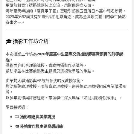
更讓無數青年透過鏡頭彼此交流、用影像建立友誼。
每年夏天舉辦的「寫真甲子園」更吸引超過五百所日本高中報名參賽，
2025年第32屆共有518所高中組隊角逐，成為全國最受矚目的學生攝影
賽事之一。
🎓 攝影工作坊介紹
本次攝影工作坊為
2026年度高中生國際交流攝影節臺灣預賽的前導課
程
，
課程內容結合理論講授、實務拍攝與作品講評，
幫助學生在比賽前熟悉主題構思與視覺呈現的重點。
由華梵大學攝影與VR設計系沈昭良教授領銜，
與沈裕融助理教授、陳敬寶助理教授、劉芸怡助理教授組成專業講師團
隊，
以多年創作與評審經驗，帶領學生深入理解「如何用影像說故事」。
學員將透過：
🎞️
攝影理念與美學講授
📷
外拍實作與主題發想訓練