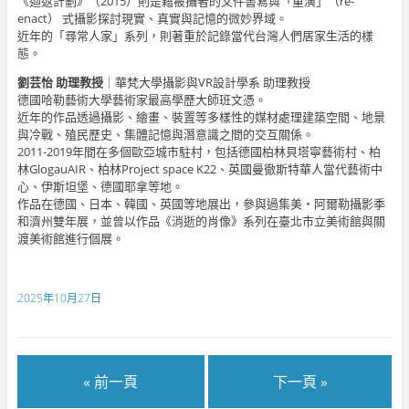
《迴返計劃》（2015）則是藉被攝者的文件書寫與「重演」（re-
enact） 式攝影探討現實、真實與記憶的微妙界域。
近年的「尋常人家」系列，則著重於記錄當代台灣人們居家生活的樣
態。
劉芸怡 助理教授
｜華梵大學攝影與VR設計學系 助理教授
德國哈勒藝術大學藝術家最高學歷大師班文憑。
近年的作品透過攝影、繪畫、裝置等多樣性的媒材處理建築空間、地景
與冷戰、殖民歷史、集體記憶與潛意識之間的交互關係。
2011-2019年間在多個歐亞城市駐村，包括德國柏林貝塔寧藝術村、柏
林GlogauAIR、柏林Project space K22、英國曼徹斯特華人當代藝術中
心、伊斯坦堡、德國耶拿等地。
作品在德國、日本、韓國、英國等地展出，參與過集美・阿爾勒攝影季
和濟州雙年展，並曾以作品《消逝的肖像》系列在臺北市立美術館與關
渡美術館進行個展。
2025年10月27日
« 前一頁
下一頁 »