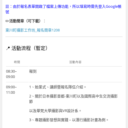
註：由於報名表單開啟了檔案上傳功能，所以填寫時需先登入Google帳
號
✏️
活動簡章（可下載）
：
東川町攝影工作坊_報名簡章1208
📍 活動流程（暫定）
時間
活動內容
08:30–
報到
09:00
09:00–
1、始業式、講師暨報名隊伍介紹。
11:00
2、關於日本攝影首都-東川町以及國際高中生交流攝影
節
以及華梵大學攝影與VR設計系。
3、專題攝影發想與實踐 – 以潛行攝影計畫為例。