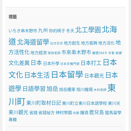
標籤
北海
北工學園
九州
いちき串木野市
你的椅子
冬天
道
北海道留學
地
地方創生
地方振興
地方活化
台日交流
方活性化
市來串木野市
地方經濟
塚田老師
廉價SIM卡
手套
故鄉
日本
日本
文化差異
日本打工
日本升學
日本手機門號
日本留學
文化
日本生活
日本
日本觀光
東
遊學
日語學習
旭岳
旭岳纜車
旭川機場
木村老師
川町
東川町取材日記
東川町立東川日本語學校
東川米
東川觀光
鹿兒島
省錢
省錢祕方
神村學園
釀酒
龍馬留學
衣服
專欄