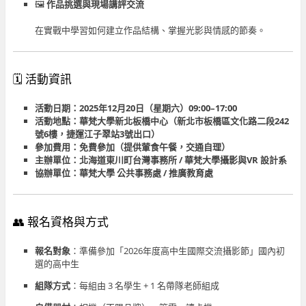
🖼️
作品挑選與現場講評交流
在實戰中學習如何建立作品結構、掌握光影與情感的節奏。
🗓️ 活動資訊
活動日期：2025年12月20日（星期六）09:00–17:00
活動地點：華梵大學新北板橋中心
（新北市板橋區文化路二段242
號6樓，捷運江子翠站3號出口）
參加費用：免費參加（提供葷食午餐，交通自理）
主辦單位：北海道東川町台灣事務所 / 華梵大學攝影與VR 設計系
協辦單位：華梵大學 公共事務處 / 推廣教育處
👥 報名資格與方式
報名對象
：準備參加「2026年度高中生國際交流攝影節」國內初
選的高中生
組隊方式
：每組由 3 名學生 + 1 名帶隊老師組成