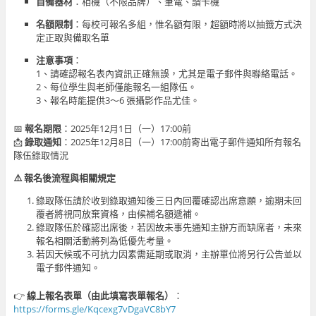
自備器材
：相機（不限品牌）、筆電、讀卡機
名額限制
：每校可報名多組，惟名額有限，超額時將以抽籤方式決
定正取與備取名單
注意事項
：
1、請確認報名表內資訊正確無誤，尤其是電子郵件與聯絡電話。
2、每位學生與老師僅能報名一組隊伍。
3、報名時能提供3～6 張攝影作品尤佳。
📅
報名期限
：2025年12月1日（一）17:00前
📩
錄取通知
：2025年12月8日（一）17:00前寄出電子郵件通知所有報名
隊伍錄取情況
⚠️ 報名後流程與相關規定
錄取隊伍請於收到錄取通知後三日內回覆確認出席意願，逾期未回
覆者將視同放棄資格，由候補名額遞補。
錄取隊伍於確認出席後，若因故未事先通知主辦方而缺席者，未來
報名相關活動將列為低優先考量。
若因天候或不可抗力因素需延期或取消，主辦單位將另行公告並以
電子郵件通知。
👉
線上報名表單（由此填寫表單報名）
：
https://forms.gle/Kqcexg7vDgaVC8bY7