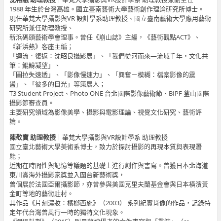
1988 年生於台灣高雄。國立臺南藝術大學藝術創作理論研究所博士。
現任華梵大學攝影與VR 設計學系助理教授、國立臺南藝術大學應用藝術
研究所兼任助理教授、
新浜碼頭藝術學會理事。曾任《崩山誌》主編，《藝術觀點ACT》、
《新浜熱》客座主編；
「迴流．復返：沈昭良攝影展」、「我們從河而來—流域千年・文化共
筆：鯤鯓凝望」、
「圖拉失速透」、「影像慢速力」、「興奮－模糊：檔案影像的震
盪」、「彼多的目光」等策展人；
T3 Student Project、Photo ONE 台北國際影像藝術節、BIPF 釜山國際
攝影節審查員。
主要研究領域為影像美學、攝影與電影理論、視覺文化研究、藝術評
論。
陳敬寶 助理教授
｜華梵大學攝影與VR設計學系 助理教授
國立臺北藝術大學美術系博士，致力於探討攝影的再現本質與表現潛
能；
近期在時間性與記憶等議題的基礎上進行創作與書寫。曾獲日本北海道
東川賞海外攝影家獎並入圍台新藝術獎，
曾個展於法國亞爾攝影節，亦曾參與美國克里夫蘭基金會與日本橫濱黃
金町等地的藝術駐村。
其作品《片刻濃妝：檳榔西施》（2003） 系列紀實肖像的作品，記錄特
定年代台灣曾風行一時的獨特文化現象。