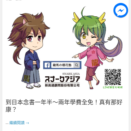
到日本念書一年半～兩年學費全免！真有那好
康？
…
繼續閱讀
→