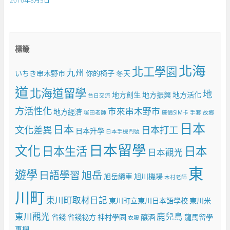
2016年8月5日
標籤
北海
北工學園
九州
いちき串木野市
你的椅子
冬天
道
北海道留學
地
地方創生
地方振興
地方活化
台日交流
方活性化
市來串木野市
地方經濟
塚田老師
廉價SIM卡
手套
故鄉
日本
日本
文化差異
日本打工
日本升學
日本手機門號
日本留學
文化
日本生活
日本
日本觀光
東
遊學
日語學習
旭岳
旭岳纜車
旭川機場
木村老師
川町
東川町取材日記
東川町立東川日本語學校
東川米
東川觀光
鹿兒島
省錢
省錢祕方
神村學園
釀酒
龍馬留學
衣服
專欄