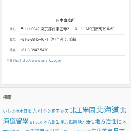
日本事務所
〒111-0042 東京都台東区寿2－10－11 MS田原町ビル6F
地址
+81-3-3845-4671（担当者：川浦)
電話
+81-3-3847-5430
傳真
http://www.snark.co.jp/
企業網站
標籤
北海道
北工學園
北
九州
いちき串木野市
你的椅子
冬天
海道留學
地方活性化
地方創生
地方振興
地方活化
地
台日交流
日本
文化差異