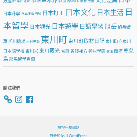
市來串木野市
方經濟
塚田老師
廉價SIM卡
手套
故鄉
日
日本文化
日本生活
日本打工
日本升學
日本手機門號
本留學
日本遊學
日語學習
旭岳
日本觀光
旭岳纜
東川町
東川町取材日記
車
旭川機場
東川町立東川
木村老師
東川觀光
鹿兒
日本語學校
東川米
省錢
省錢祕方
神村學園
釀酒
衣服
島
龍馬留學專欄
關注我們
Instagram
Facebook
檢視完整網站
自豪的使用 WordPress