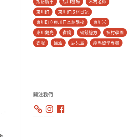
旭岳纜車
旭川機場
木村老師
東川町
東川町取材日記
東川町立東川日本語學校
東川米
東川觀光
省錢
省錢祕方
神村學園
衣服
釀酒
鹿兒島
龍馬留學專欄
關注我們
Instagram
Facebook