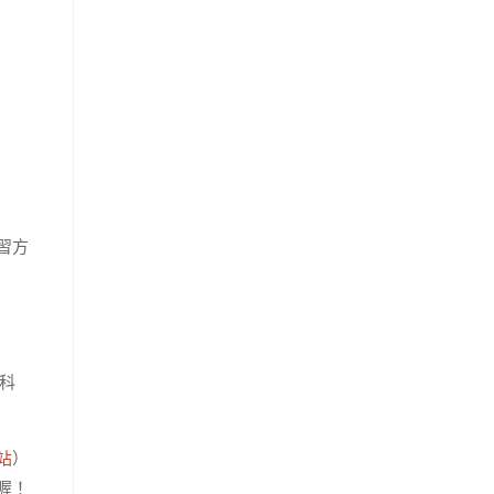
習方
科
站
）
喔！