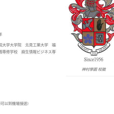
年
院大学大学院 北見工業大学 福
園専修学校 麻生情報ビジネス専
神村學園 校徽
可以到機場接送)