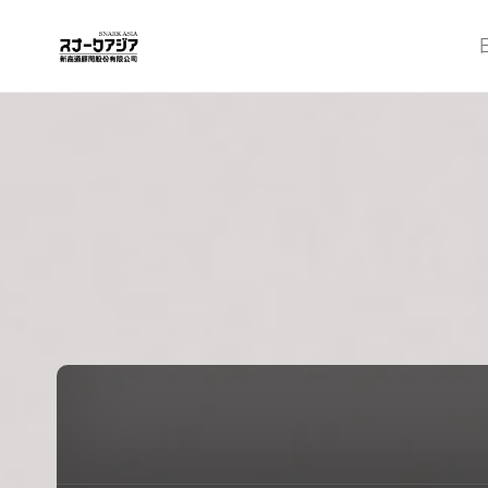
北
海
道
東
川
町
台
灣
事
務
所