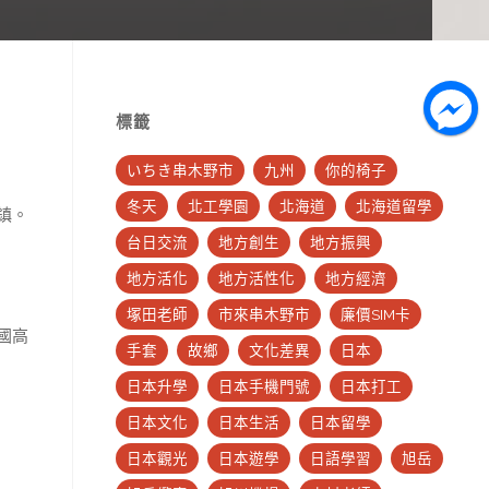
標籤
いちき串木野市
九州
你的椅子
冬天
北工學園
北海道
北海道留學
鎮。
台日交流
地方創生
地方振興
地方活化
地方活性化
地方經濟
塚田老師
市來串木野市
廉價SIM卡
國高
手套
故鄉
文化差異
日本
日本升學
日本手機門號
日本打工
日本文化
日本生活
日本留學
日本觀光
日本遊學
日語學習
旭岳