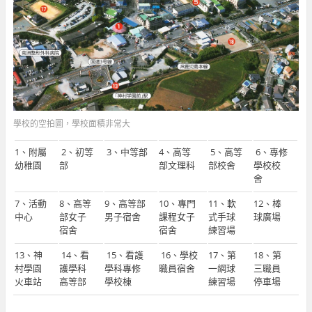
學校的空拍圖，學校面積非常大
1、附屬
2、初等
3、中等部
4、高等
5、高等
6、專修
幼稚園
部
部文理科
部校舍
學校校
舍
7、活動
8、高等
9、高等部
10、專門
11、軟
12、棒
中心
部女子
男子宿舍
課程女子
式手球
球廣場
宿舍
宿舍
練習場
13、神
14、看
15、看護
16、學校
17、第
18、第
村學園
護學科
學科專修
職員宿舍
一網球
三職員
火車站
高等部
學校棟
練習場
停車場