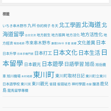
標籤
北海道
北工學園
北
九州
いちき串木野市
你的椅子
冬天
海道留學
地方活性化
地方創生
地方振興
地方活化
地
台日交流
日本
文化差異
市來串木野市
方經濟
塚田老師
廉價SIM卡
手套
故鄉
日
日本文化
日本生活
日本打工
日本升學
日本手機門號
本留學
日本遊學
日語學習
旭岳
日本觀光
旭岳纜
東川町
東川町取材日記
車
旭川機場
東川町立東川
木村老師
東川觀光
鹿兒
日本語學校
東川米
省錢
省錢祕方
神村學園
釀酒
衣服
島
龍馬留學專欄