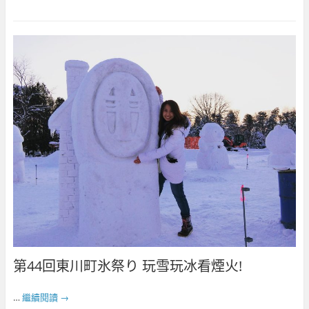
第44回東川町氷祭り 玩雪玩冰看煙火!
…
繼續閱讀
→