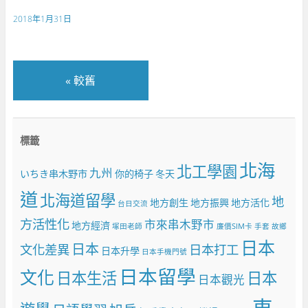
2018年1月31日
«
較舊
標籤
北海
北工學園
九州
いちき串木野市
你的椅子
冬天
道
北海道留學
地
地方創生
地方振興
地方活化
台日交流
方活性化
市來串木野市
地方經濟
塚田老師
廉價SIM卡
手套
故鄉
日本
日本
文化差異
日本打工
日本升學
日本手機門號
日本留學
文化
日本生活
日本
日本觀光
東