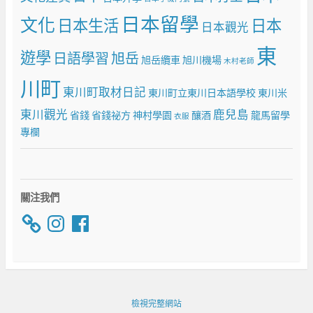
日本留學
文化
日本生活
日本
日本觀光
東
遊學
日語學習
旭岳
旭岳纜車
旭川機場
木村老師
川町
東川町取材日記
東川町立東川日本語學校
東川米
東川觀光
鹿兒島
省錢
省錢祕方
神村學園
釀酒
龍馬留學
衣服
專欄
關注我們
Instagram
Facebook
檢視完整網站