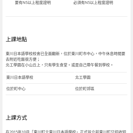
要有N5以上程度證明
必須有N5以上程度證明
上課地點
東川日本語學校校舍已全面翻新，位於東川町市中心，中午休息時間要
去附近吃飯很方便；
北工學園在小山丘上，只有學生食堂。或是自己帶午餐到學校。
東川日本語學校
北工學園
位於町中心
位於町郊區
上課方式
在2015年10月「東川町立東川日本語學校」正式設立前東川町只招收短