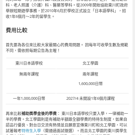
科、老人照護（介護）科、醫藥等學科。從2009年開始協助東川町政府
舉辦短期遊學事務，於2010年6月於學校正式設立「日本語學科」，招
收1年6個月～2年的留學生。
費用比較
首先要為各位來比較大家最關心的費用問題。 因每年可收學生數及規範
不同，需依照每期公告為主喔！
東川日本語學校
北工學園
無兩年課程
兩年課程
1,600,000日幣
一年1,000,000日幣
2027/4 未開設1年6個月課程
再來比較
補助獎學金後的學費
： 東川日本語學校只要入學，一律補助一
半的學費。北工學園則是有補助半額跟全額學費的特待生制度，如果自
認品行優良、對台日交流有熱情並且願意宣傳東川町和北工學園，可以
試著報考
特待生入學
（需通過面試徵選）。而且北工學園的東川獎學生