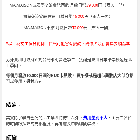
MA.MAISON或國際交流會館西館 月繳日幣
39,000
円（兩人一間）
國際交流會館東館 月繳日幣
46,000
円（兩人一間）
MA.MAISON東館 月繳日幣
55,000
円（單人一間）
*以上為女生宿舍範例，資訊可能會有變動，請依照最新募集要項為準
另外東川町政府針對台灣來的留遊學生、無論是東川日本語學校還是北
工學園，
每個月發放10,000日圓的HUC卡點數，
買午餐或是超市藥妝店大部分都
可以使用，揪甘心♥
結論：
其實除了學費全免的北工學園特待生以外，
費用差別不大
，主要看各位
的時間跟預算的充裕程度，再考慮要申請哪間學校。
師資