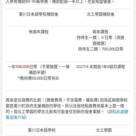
入學有補助80~90萬學費，補助超過一半以上，也是相當優惠。
東川日本語學校補助後
北工學園補助後
無兩年課程
兩年課程
特待生一類：
0
日幣（須通
過徵選）
特待生二類：700,000日幣
一年
500,000
日幣 （不需徵選，一律
2027/4 未開設1年6個月課程
補助半額）
*教材費60,000日幣另計
再來是住宿費的比較：(實繳費用，不含電費、暖氣費) 因為這兩間學校
都是東川町政府支援補助的學校，所以住宿地點跟費用基本上是一樣
的。但北工學園的學生比較有可能會住到新的宿舍東館。
（請點此處觀
看宿舍介紹）
東川日本語學校
北工學園