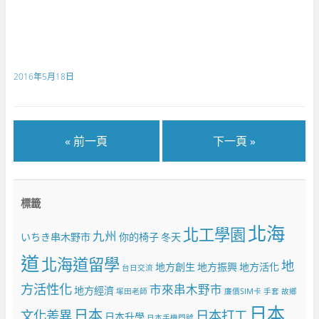
2016年5月18日
« 前一頁
下一頁 »
標籤
北海
北工學園
九州
いちき串木野市
你的椅子
冬天
道
北海道留學
地
地方創生
地方振興
地方活化
台日交流
方活性化
市來串木野市
地方經濟
塚田老師
廉價SIM卡
手套
故鄉
日本
日本
文化差異
日本打工
日本升學
日本手機門號