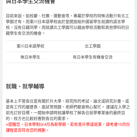
與日本學生交流機會
目前來說，如校慶、社團、運動會等，專屬於學校的特殊活動只有北工
學園才有。而東川日本語學校由於是開放給外國留學生就讀的語言學
校，沒有日籍同學。而就讀北工學園可以藉由學校活動和其他學科的日
籍學生有交流的機會。
東川日本語學校
北工學園
無日本學生
有日本學生有機會交流
就職、就學輔導
基本上不管各位是有關於升大學、研究所的考試、論文或研究計畫，或
是有工作的履歷表、面試等問題，老師們都會熱心幫忙。 建議在入學之
前先訂好目標，一開始申請時就讓學校了解各位就學畢業後的最終目
的，校方也比較好應對各位的需求。
※提醒您，日本學制以4月為新學期，若有意升學或就業，請考慮10月份
課程是否符合您的規劃。