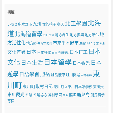
標籤
北海
北工學園
九州
いちき串木野市
你的椅子
冬天
道
北海道留學
地
地方創生
地方振興
地方活化
台日交流
方活性化
市來串木野市
地方經濟
塚田老師
廉價SIM卡
手套
故鄉
日本
日本
文化差異
日本打工
日本升學
日本手機門號
日本留學
文化
日本生活
日本
日本觀光
東
遊學
日語學習
旭岳
旭岳纜車
旭川機場
木村老師
川町
東川町取材日記
東川町立東川日本語學校
東川米
東川觀光
鹿兒島
省錢
省錢祕方
神村學園
釀酒
龍馬留學
衣服
專欄