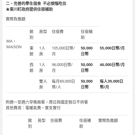
二、完善的學生宿舍 不必煩惱吃住
★東川町政府提供住宿補助
實際負擔額
館
房型
住宿費
住宿補
別
助
MA・
MAISON
東
1人
105,000日幣/
50,000
55,000日幣/月
館
房
月
日幣
西
1人
96,000日幣/
50,000
46,000日幣/月
館
房
月
日幣
雙人
每月89,000日
50,000
每人39,000日
房
幣/人
日幣
幣/月
附週一至週六早晚兩餐，周日與國定假日不供餐
其他費用：電暖氣費，實支實付
館
房型
住宿費
住宿補
實際負擔額
別
助