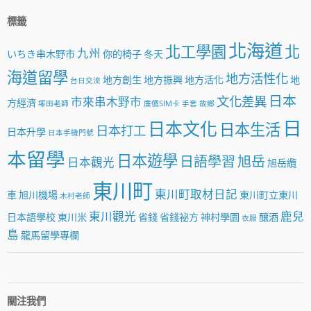
標籤
北海道
北工學園
北
九州
いちき串木野市
你的椅子
冬天
海道留學
地方活性化
地方創生
地方振興
地方活化
地
台日交流
日本
文化差異
市來串木野市
方經濟
塚田老師
廉價SIM卡
手套
故鄉
日
日本文化
日本生活
日本打工
日本升學
日本手機門號
本留學
日本遊學
日語學習
旭岳
日本觀光
旭岳纜
東川町
東川町取材日記
車
旭川機場
東川町立東川
木村老師
東川觀光
鹿兒
日本語學校
東川米
省錢
省錢祕方
神村學園
釀酒
衣服
島
龍馬留學專欄
關注我們