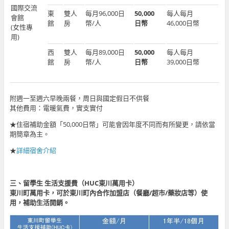
國際交流
東
雙人
每月96,000日
50,000
每人每月
會館
館
房
幣/人
日幣
46,000日幣
(女性專
用)
西
雙人
每月89,000日
5
0,000
每人每月
館
房
幣/人
日幣
39,000日幣
附週一至週六早晚兩餐，周日與國定假日不供餐
其他費用：電暖氣費，實支實付
★住宿補助金額「50,000日幣」可能會因年度不同而有所變更，請依當
期簡章為主。
★
詳細宿舍介紹
三、留學生 生活支援費（HUC東川萬用卡）
東川町萬用卡，可於東川町內合作加盟店（餐廳/超市/藥妝店等）使
用，補助生活開銷。