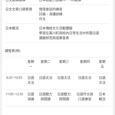
日文文章口頭表現
情境會話的練習
討論、演講訓練
作文
日本概況
日本傳統文化活動體驗
學習在東川町與校內日常生活中所需日語
課題研究與成果發表
課程表(例)
星期
星期二
星期三
星期四
星期
一
五
9:25~10:55
日語
日語文法
日語文法
日語文法
日語
文法
文法
11:05~12:35
日語
日語聽力
日語聽力
日語作文與
日本
演練
與閱讀
與閱讀
口語練習
概況