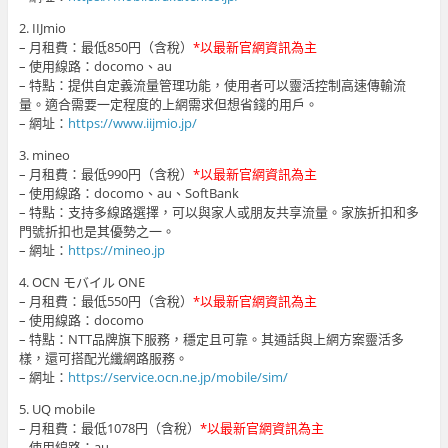
2. IIJmio
– 月租費：最低850円（含稅）
*以最新官網資訊為主
– 使用線路：docomo、au
– 特點：提供自定義流量管理功能，使用者可以靈活控制高速傳輸流
量。適合需要一定程度的上網需求但想省錢的用戶。
– 網址：
https://www.iijmio.jp/
3. mineo
– 月租費：最低990円（含稅）
*以最新官網資訊為主
– 使用線路：docomo、au、SoftBank
– 特點：支持多線路選擇，可以與家人或朋友共享流量。家族折扣和多
門號折扣也是其優勢之一。
– 網址：
https://mineo.jp
4. OCN モバイル ONE
– 月租費：最低550円（含稅）
*以最新官網資訊為主
– 使用線路：docomo
– 特點：NTT品牌旗下服務，穩定且可靠。其通話與上網方案靈活多
樣，還可搭配光纖網路服務。
– 網址：
https://service.ocn.ne.jp/mobile/sim/
5. UQ mobile
– 月租費：最低1078円（含稅）
*以最新官網資訊為主
– 使用線路：au