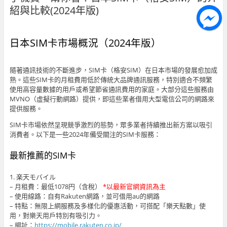
紹與比較(2024年版)
日本SIM卡市場概況（2024年版）
隨著通訊技術的不斷進步，SIM卡（格安SIM）在日本市場的發展愈加成
熟。這些SIM卡的月租費用低於傳統大品牌通訊服務，特別適合不頻繁
使用高容量數據的用戶或希望節省通訊費用的家庭。大部分這些服務由
MVNO（虛擬行動網路）提供，即這些業者借用大型電信公司的網路來
提供服務。
SIM卡市場依然呈現競爭激烈的態勢，眾多業者持續推出新方案以吸引
消費者。以下是一些2024年備受關注的SIM卡服務：
最新推薦的SIM卡
1. 楽天モバイル
– 月租費：最低1078円（含稅）
*以最新官網資訊為主
– 使用線路：自有Rakuten網路，並可借用au的網路
– 特點：無限上網服務及多樣化的優惠活動，可搭配「樂天點數」使
用，對樂天用戶特別有吸引力。
– 網址：
https://mobile.rakuten.co.jp/