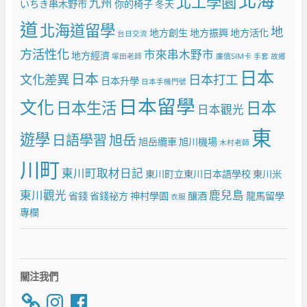
北海
北工學園
九州
いちき串木野市
你的椅子
冬天
道
北海道留學
地
地方創生
地方振興
地方活化
台日交流
方活性化
市來串木野市
地方經濟
塚田老師
廉價SIM卡
手套
故鄉
日本
日本
文化差異
日本打工
日本升學
日本手機門號
日本留學
文化
日本生活
日本
日本觀光
東
遊學
日語學習
旭岳
旭岳纜車
旭川機場
木村老師
川町
東川町取材日記
東川町立東川日本語學校
東川米
東川觀光
鹿兒島
省錢
省錢祕方
神村學園
釀酒
龍馬留學
衣服
專欄
關注我們
Instagram
Facebook