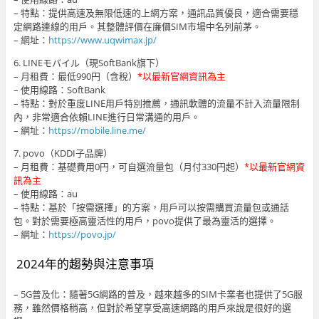
– 特點：提供高速及無限低速的上網方案，通訊品質優良，適合需要穩
定網路連線的用戶。其整體評價在廉價SIM市場中名列前茅。
– 網址：
https://www.uqwimax.jp/
6. LINEモバイル（現SoftBank旗下）
– 月租費：最低990円（含稅）
*以最新官網資訊為主
– 使用線路：SoftBank
– 特點：對於重度LINE用戶特別推薦，通訊軟體的流量不計入流量限制
內，非常適合依賴LINE進行日常溝通的用戶。
– 網址：
https://mobile.line.me/
7. povo（KDDI子品牌）
– 月租費：基礎費用0円，可自選流量包（月付330円起）
*以最新官網資
訊為主
– 使用線路：au
– 特點：基於「按需選擇」的方案，用戶可以按需購買流量包或通話
包。對於需要極高靈活性的用戶，povo提供了最為靈活的選擇。
– 網址：
https://povo.jp/
2024年的趨勢與注意事項
– 5G普及化：隨著5G網路的普及，越來越多的SIM卡業者也提供了5G服
務，雖然價格稍高，但對於希望享受高速網路的用戶來說是很好的選